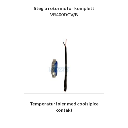
Stegia rotormotor komplett
VR400DCV/B
Temperaturføler med coolslpice
kontakt