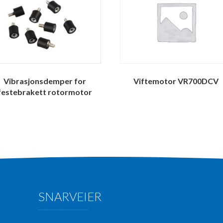
Vibrasjonsdemper for
Viftemotor VR700DCV
festebrakett rotormotor
SNARVEIER