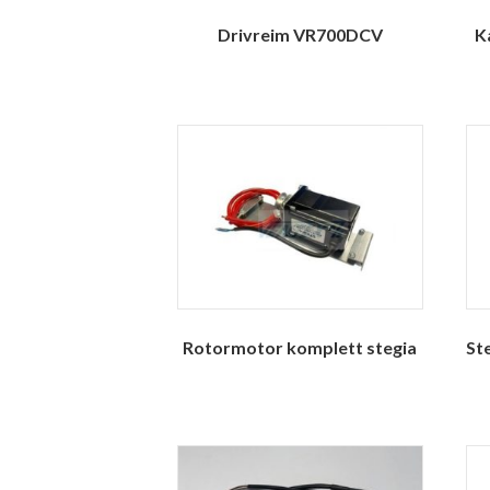
Drivreim VR700DCV
K
Rotormotor komplett stegia
St