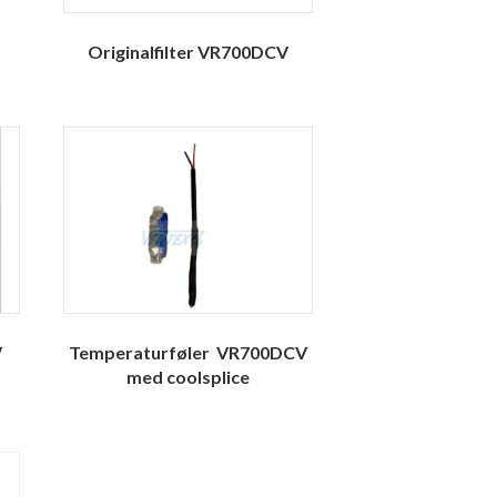
Originalfilter VR700DCV
V
Temperaturføler VR700DCV
med coolsplice