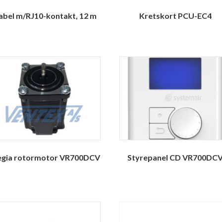
abel m/RJ10-kontakt, 12 m
Kretskort PCU-EC4
egia rotormotor VR700DCV
Styrepanel CD VR700DC