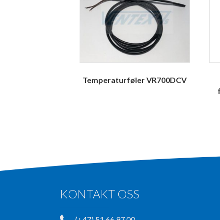
Temperaturføler VR700DCV
KONTAKT OSS
(+47) 51 66 97 00