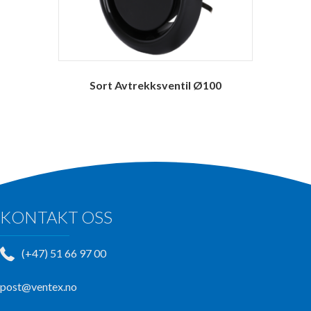
Sort Avtrekksventil Ø100
KONTAKT OSS
(+47) 51 66 97 00
post@ventex.no