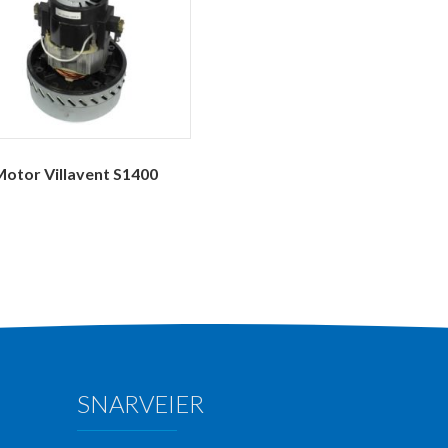
otor Villavent S1400
SNARVEIER