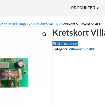
PRODUKTER
vedeler støvsuger
/
Villavent S1400
/ Kretskort Villavent S1400
Kretskort Vil
Prisforespørsel
Kategori:
Villavent S1400