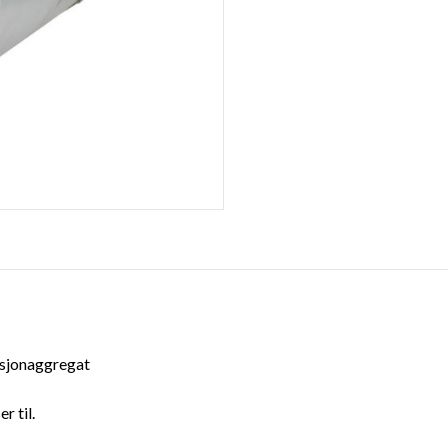
asjonaggregat
r til.