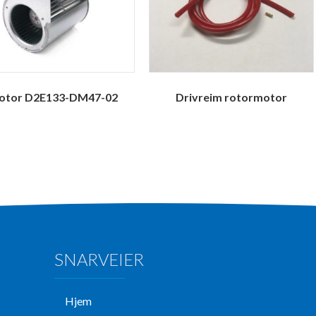
otor D2E133-DM47-02
Drivreim rotormotor
SNARVEIER
Hjem