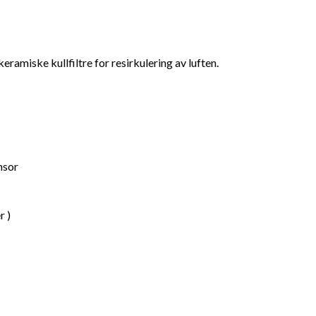
keramiske kullfiltre for resirkulering av luften.
nsor
r )