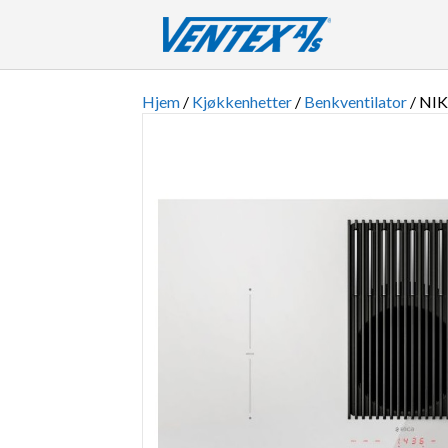
Hjem
/
Kjøkkenhetter
/
Benkventilator
/ NI