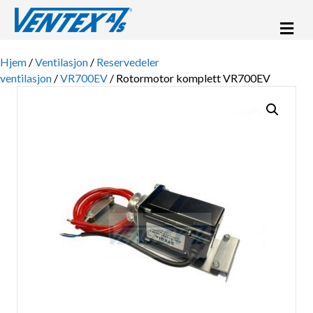
Me
Hjem
/
Ventilasjon
/
Reservedeler
ventilasjon
/
VR700EV
/ Rotormotor komplett VR700EV