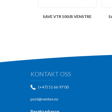
SAVE VTR 500/B VENSTRE
S
KONTAKT OSS
(+47) 51 66 97 00
post@ventex.no
Besøksadresse