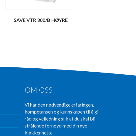
SAVE VTR 300/B HØYRE
OM OSS
Vi har den nødvendige erfaringen,
kompetansen og kunnskapen til å gi
råd og veiledning slik at du skal bli
strålende fornøyd med din nye
kjøkkenhette.