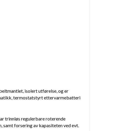
ltmantlet, isolert utførelse, og er
matikk, termostatstyrt ettervarmebatteri
r trinnløs regulerbare roterende
, samt forsering av kapasiteten ved evt.