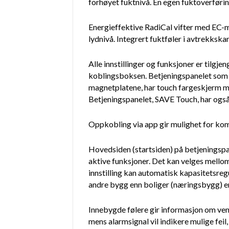
forhøyet fuktnivå. En egen fuktoverføring
Energieffektive RadiCal vifter med EC-mo
lydnivå. Integrert fuktføler i avtrekksk
Alle innstillinger og funksjoner er tilg
koblingsboksen. Betjeningspanelet som k
magnetplatene, har touch fargeskjerm med 
Betjeningspanelet, SAVE Touch, har også 
Oppkobling via app gir mulighet for kom
Hovedsiden (startsiden) på betjeningspan
aktive funksjoner. Det kan velges mell
innstilling kan automatisk kapasitetsregu
andre bygg enn boliger (næringsbygg) er
Innebygde følere gir informasjon om venti
mens alarmsignal vil indikere mulige fei