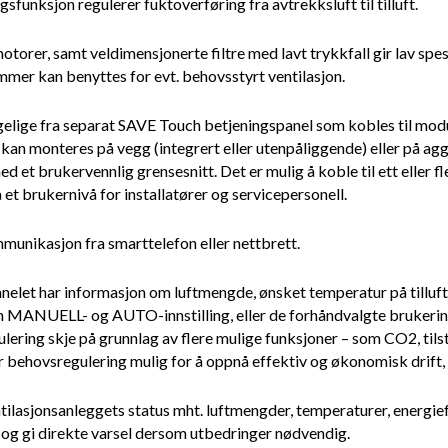
sfunksjon regulerer fuktoverføring fra avtrekksluft til tilluft.
torer, samt veldimensjonerte filtre med lavt trykkfall gir lav spes
ammer kan benyttes for evt. behovsstyrt ventilasjon.
jengelige fra separat SAVE Touch betjeningspanel som kobles til mo
an monteres på vegg (integrert eller utenpåliggende) eller på ag
et brukervennlig grensesnitt. Det er mulig å koble til ett eller f
et brukernivå for installatører og servicepersonell.
munikasjon fra smarttelefon eller nettbrett.
elet har informasjon om luftmengde, ønsket temperatur på tillufte
om MANUELL- og AUTO-innstilling, eller de forhåndvalgte bruker
lering skje på grunnlag av flere mulige funksjoner – som CO2, tilst
 behovsregulering mulig for å oppnå effektiv og økonomisk drift, s
lasjonsanleggets status mht. luftmengder, temperaturer, energieffe
l, og gi direkte varsel dersom utbedringer nødvendig.