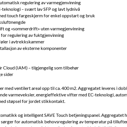
automatisk regulering av varmegjenvinning
-teknologi – svært lav SFP og lavt lydnivå
ed touch fargeskjerm for enkel oppstart og bruk
ekksluftmengde
ift og «sommerdrift» uten varmegjenvinning
 for regulering av fuktgjenvinning
tføler i avtrekkskammer
stallasjon av eksterne komponenter
 Cloud (IAM) – tilgjengelig som tilbehør
e sider
 med ventilert areal opp til ca. 400 m2. Aggregatet leveres i dobbe
nde varmeveksler, energieffektive vifter med EC-teknologi, auto
 med støpsel for jordet stikkontakt.
matikk og intelligent SAVE Touch betjeningspanel. Aggregatet ha
sørger for automatisk behovsregulering av temperatur på tilluften