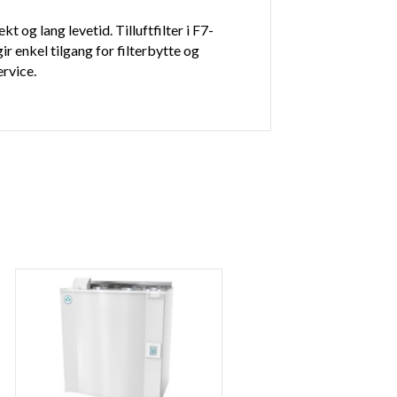
 og lang levetid. Tilluftfilter i F7-
r enkel tilgang for filterbytte og
ervice.