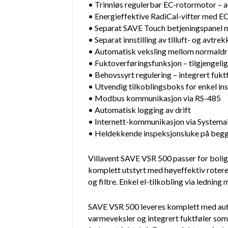
• Trinnløs regulerbar EC-rotormotor – 
• Energieffektive RadiCal-vifter med EC
• Separat SAVE Touch betjeningspanel m
• Separat innstilling av tilluft- og avtr
• Automatisk veksling mellom normaldr
• Fuktoverføringsfunksjon – tilgjengelig
• Behovssyrt regulering – integrert fuk
• Utvendig tilkoblingsboks for enkel in
• Modbus kommunikasjon via RS-485
• Automatisk logging av drift
• Internett-kommunikasjon via Systemair
• Heldekkende inspeksjonsluke på begg
Villavent SAVE VSR 500 passer for boliger
komplett utstyrt med høyeffektiv rotere
og filtre. Enkel el-tilkobling via ledning
SAVE VSR 500 leveres komplett med auto
varmeveksler og integrert fuktføler som 