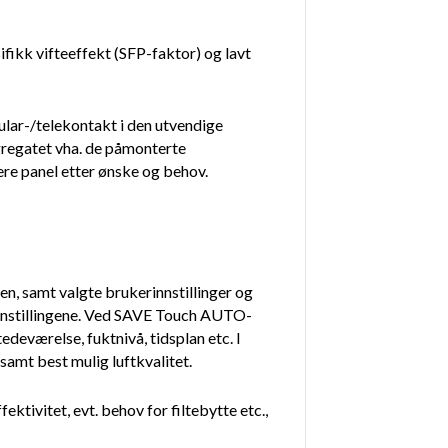
ifikk vifteeffekt (SFP-faktor) og lavt
dular-/telekontakt i den utvendige
gregatet vha. de påmonterte
lere panel etter ønske og behov.
n, samt valgte brukerinnstillinger og
innstillingene. Ved SAVE Touch AUTO-
edeværelse, fuktnivå, tidsplan etc. I
amt best mulig luftkvalitet.
ktivitet, evt. behov for filtebytte etc.,