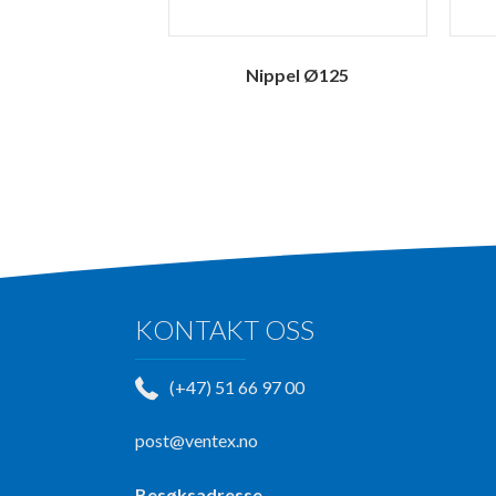
Nippel Ø125
KONTAKT OSS
(+47) 51 66 97 00
post@ventex.no
Besøksadresse