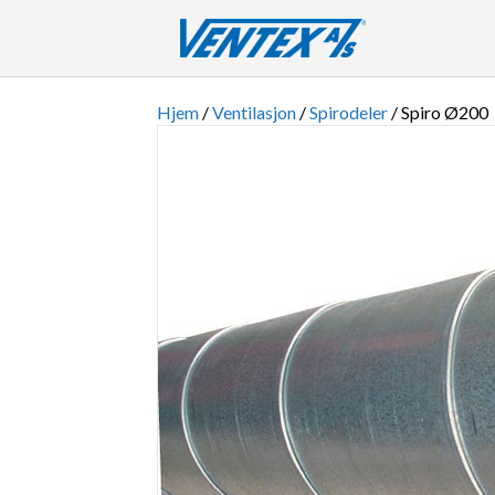
Hjem
/
Ventilasjon
/
Spirodeler
/ Spiro Ø200