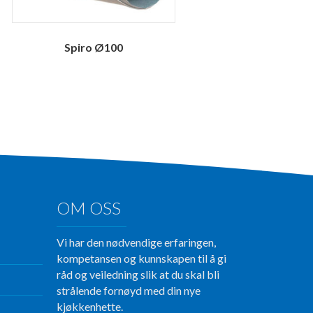
Spiro Ø100
OM OSS
Vi har den nødvendige erfaringen,
kompetansen og kunnskapen til å gi
råd og veiledning slik at du skal bli
strålende fornøyd med din nye
kjøkkenhette.