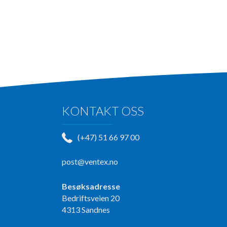
KONTAKT OSS
(+47) 51 66 97 00
post@ventex.no
Besøksadresse
Bedriftsveien 20
4313 Sandnes