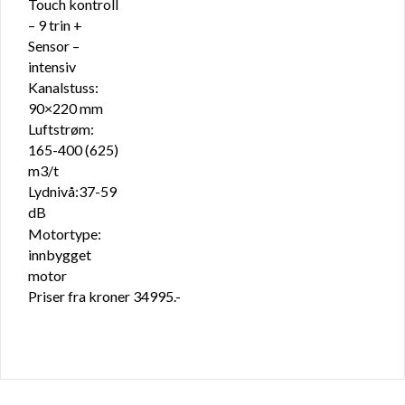
Touch kontroll
– 9 trin +
Sensor –
intensiv
Kanalstuss:
90×220 mm
Luftstrøm:
165-400 (625)
m3/t
Lydnivå:37-59
dB
Motortype:
innbygget
motor
Priser fra kroner 34995.-