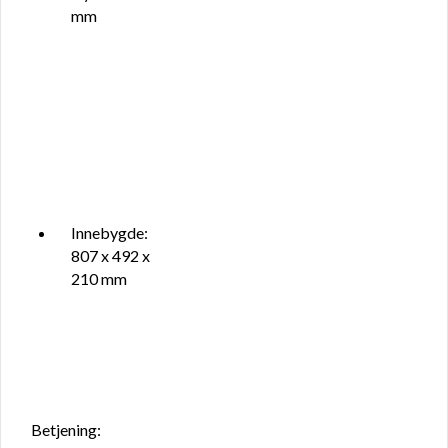
mm
Innebygde:
807 x 492 x
210 mm
Betjening: