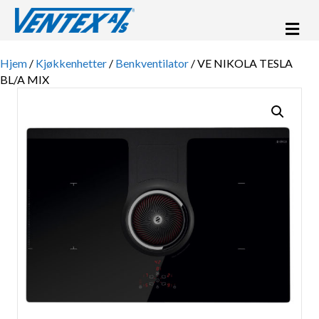
Me
Hjem
/
Kjøkkenhetter
/
Benkventilator
/ VE NIKOLA TESLA
BL/A MIX