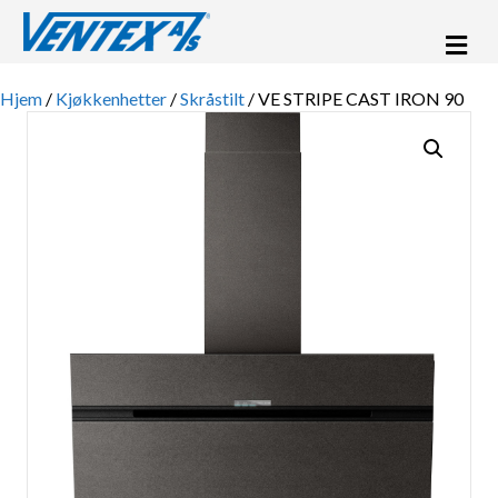
Me
Hjem
/
Kjøkkenhetter
/
Skråstilt
/ VE STRIPE CAST IRON 90