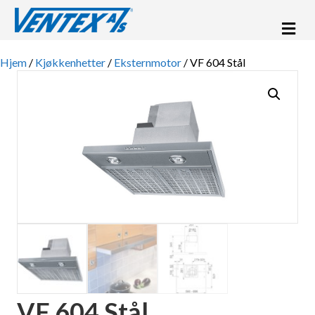
Me
Hjem
/
Kjøkkenhetter
/
Eksternmotor
/ VF 604 Stål
VF 604 Stål