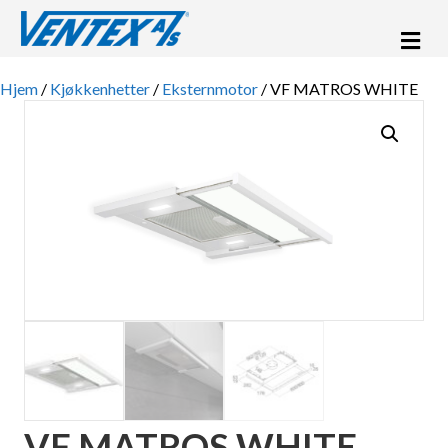
Me
Hjem
/
Kjøkkenhetter
/
Eksternmotor
/ VF MATROS WHITE
VF MATROS WHITE