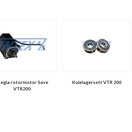
tegia rotormotor Save
Kulelagersett VTR 200
VTR200