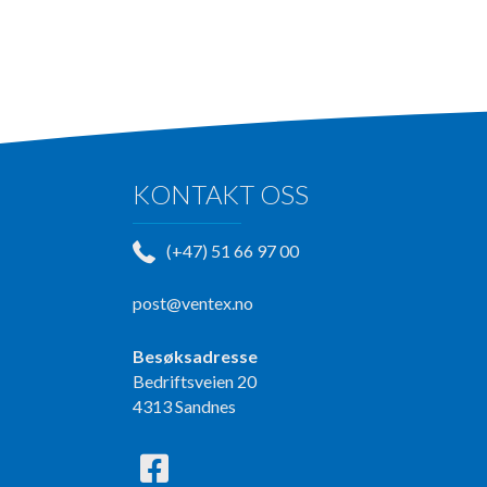
KONTAKT OSS
(+47) 51 66 97 00
post@ventex.no
Besøksadresse
Bedriftsveien 20
4313 Sandnes