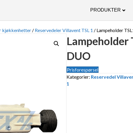
PRODUKTER
r kjøkkenhetter
/
Reservedeler Villavent TSL 1
/ Lampeholder TS
Lampeholder 
DUO
Prisforespørsel
Kategorier:
Reservedel Villav
1