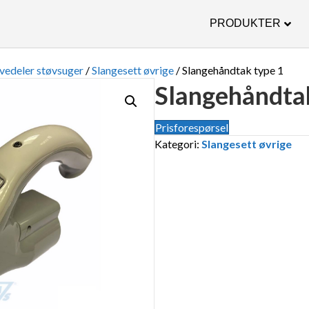
PRODUKTER
vedeler støvsuger
/
Slangesett øvrige
/ Slangehåndtak type 1
Slangehåndta
Prisforespørsel
Kategori:
Slangesett øvrige