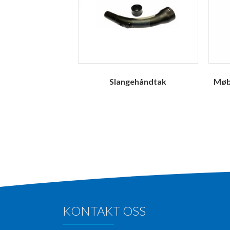
Slangehåndtak
Møb
KONTAKT OSS