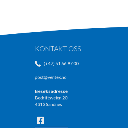
KONTAKT OSS
(+47) 51 66 97 00
post@ventex.no
Besøksadresse
Bedriftsveien 20
4313 Sandnes