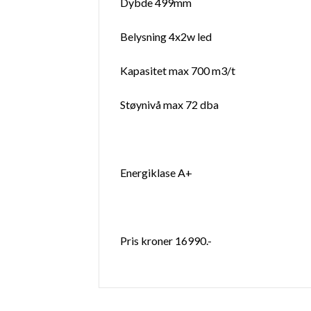
Dybde 499mm
Belysning 4x2w led
Kapasitet max 700 m3/t
Støynivå max 72 dba
Energiklase A+
Pris kroner 16990.-