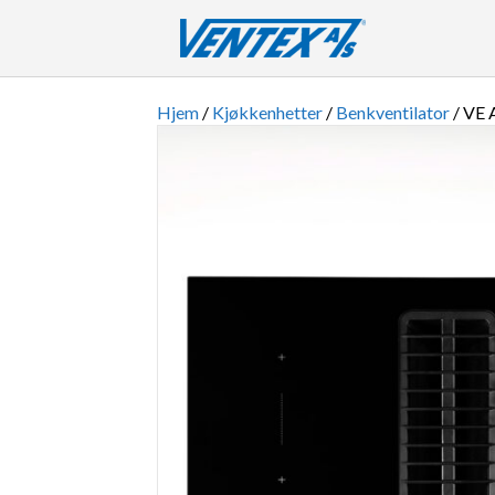
Hjem
/
Kjøkkenhetter
/
Benkventilator
/ VE