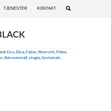
TJENESTER
KONTAKT
BLACK
ord:
Eico
,
Elica
,
Faber
,
filtersett
,
Flebu
,
or
,
Rørosmetall
,
stegia
,
Systemair
,