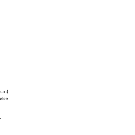
 cm)
else
r