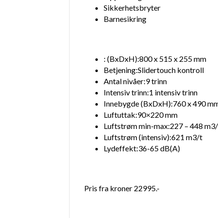
Sikkerhetsbryter
Barnesikring
Dimensions
: (BxDxH):
800 x 515 x 255 mm
Betjening:
Slidertouch kontroll
Antal nivåer:
9 trinn
Intensiv trinn:
1 intensiv trinn
Innebygde (BxDxH):
760 x 490 m
Luftuttak:
90×220 mm
Luftstrøm min-max:
227 – 448 m3/
Luftstrøm (intensiv):
621 m3/t
Lydeffekt:
36-65 dB(A)
Pris fra kroner 22995.-