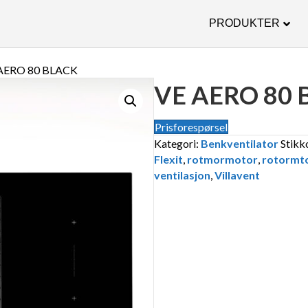
PRODUKTER
 AERO 80 BLACK
VE AERO 80 
Prisforespørsel
Kategori:
Benkventilator
Stikk
Flexit
,
rotmormotor
,
rotormt
ventilasjon
,
Villavent